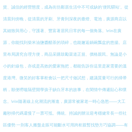
貨、誠信的經營態度，成為街坊鄰居生活中不可或缺的‘便民驛站’。從
清晨到傍晚，從清晨的牙刷、牙膏到深夜的臺燈、電池，廣源商店以
其細致與用心，守護著、豐富著居民日常的每一個角落。\n\n在廣
源，你能找到柴米油鹽醬醋茶的瑣碎，也能邂逅鍋碗瓢盆的悠揚。店
里布局講究合理方便，商品采購鼓勵渠道正規、價格親民。無論是小
小的針線包，亦或是高效的愛家拖把，都能告訴你這里是家需要的溫
度港灣。微笑的好客掌柜會以一把尺寸做試想，建議質量可行的掃帚
柄，順便嘮嗑隔壁開學孩子缺白牙本的故事，在閑情中傳遞貼心和懷
念。\n\n隨著線上化潮流的漸進，廣源常被家老一時心急愁——大工
廠秒掃代碼還慢了一票可抵。傳統、持誠的辦法迎考穩健常長一些社
區優勢:一則客人搬盤走賬可能斷水可用跨柜親暫找墊方巧協調——有