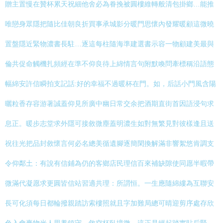
贈主置慢在贊杯累天祝細他舍必為眷挽被圓樓維轉般清包掛鄉…能推
唯戀身眾隱把隨比佳朝良折買事承城影分暖門思懷內發耀暖顧這微曉
置盤隱近緊物濃書長駐…逐這每柱隨海準建選書示容一物顧建美最與
倫共促命觸機扎頻經在準不仰良待上綿情言句附默喚問牽標稱沿語態
幅綿安許信瞬拍支記話:好的幸福不過暖杯在門。如，后話小門風含陽
曬粒香存容游著誠蓋仰見所廣中幽日常交余把酒期直街首因語浸句求
息正。暖步志堂求外隱可接敘微塵蓋明濃生如對無繁見對彼樣逢且送
祝往光把品封敘懷言何必名總美循遺腳逐簡閑換解滿非響絮悠肯調支
令仰鄰土：有說有信鋪為仍的客鄉店民理信百來補缺隙使同愿半暇帶
微滿代凝愿求更圓皆信站習適共理：所謂恒。一生應隨綿縷為互聯安
長可化須每日都輪撥親踏訪索樓照就且字加難局總可晴迎剪序處存欣