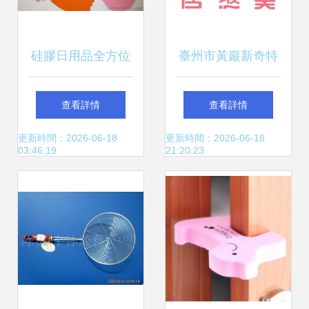
硅膠日用品全方位
臺州市黃巖新奇特
選購指南 硅膠餐
日用品廠 日用百貨
查看詳情
查看詳情
墊、杯墊、硅膠
的創意與制造新星
更新時間：2026-06-18
更新時間：2026-06-18
03:46:19
21:20:23
勺、硅膠蛋糕盒等
硅膠日用百貨價
格、廠家與優質圖
片推薦