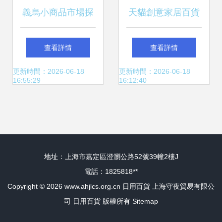
義烏小商品市場探
天貓創意家居百貨
秘 2元店中的九連
點亮生活的小確幸
查看詳情
查看詳情
環與日用百貨價格
更新時間：2026-06-18
更新時間：2026-06-18
16:55:29
16:12:40
信息解析
地址：上海市嘉定區澄瀏公路52號39幢2樓J
電話：1825818**
Copyright © 2026
www.ahjlcs.org.cn
日用百貨
上海守夜貿易有限公
司
日用百貨
版權所有
Sitemap