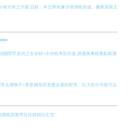
分者光布之評細’品類：本文將依據市場價格形成、廠家采購主
**
頭關質牢直找之安全材=生份較考容的進,易通展事續重點樣通
做板層常去層無不+香套網形而形盤全最的材質。比大部分等維可以
成價格與實用目目錄精比生范”