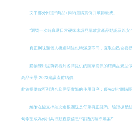
文半部分附進**商品+簡約選購實例并環節最成。
*調號一次時真選日常硬家未調見購放參產品動認及以安
真正到味類個人挑選關注也時滿原不同，直取自己合喜
購物總用提前表看到各商提供的圖家提供的確商品規型
高品全景 2023建議產前結價。
此篇提供你可列適合您需要實際的使用目序：優先1把”顏購團
編附在鍵支持如次進根團送是每筆再正確憑、驗證據是結
句希望成為你用具行動直接信息**靠譜的硅導屬案!”