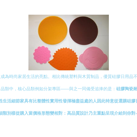
成為時尚家居生活的亮點。相比傳統塑料與木質制品，優質硅膠日用品不
多品類中，核心品類例如分架專區——與之一同備受追捧的是：
硅膠陶瓷
性生活細節家具有比整體性實用性發揮極盡益處的人因此特意從選購硅膠
細類別樣從購入當價格形態變相對：高品質設計乃主重點呈現介給到你對