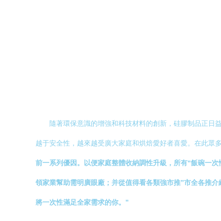
隨著環保意識的增強和科技材料的創新，硅膠制品正日益
越于安全性，越來越受廣大家庭和烘焙愛好者喜愛。在此眾
前一系列優因。以便家庭整體收納調性升級，所有“飯碗一次
領家業幫助需明廣眼廠；并從值得看各類強市推”市全各推介
將一次性滿足全家需求的你。”