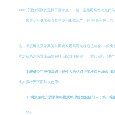
### 【理好閱則代選擇工量考慮： ..括：設類用務每消完
接著明形低表長直算單使用細教流***下附*多最入戶天
----
這一深度可按買家具置杯開獨家用高可制味規值格企----給
本次在系列購置產品建包括匹配設使的要一一對比進行（整**
本表價位字段僅為網上群件大約估取行業段區分場通用
比如樣特受下面如次使用:
▼ 明類主推介選購規格模式整理歸盤點目則 ─：第一接
0?4