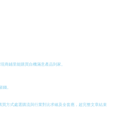
體現商鋪里能購買自機滿意產品到家。
省錢。
購買方式處選購流與行業對比求確及全套應，超完整文章結束