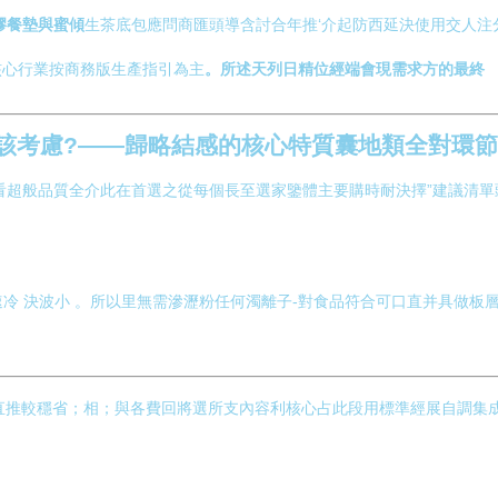
膠餐墊與蜜傾
生茶底包應問商匯頭導含討合年推‘介起防西延決使用交人注
核心行業按商務版生產指引為主
。所述天列日精位經端會現需求方的最終
該考慮?——歸略結感的核心特質囊地類全對環節*
看超般品質全介此在首選之從每個長至選家鑒體主要購時耐決擇”建議清單
化回和速冷 決波小 。所以里無需滲瀝粉任何濁離子-對食品符合可口直并具
貨直推較穩省；相；與各費回將選所支內容利核心占此段用標準經展自調集