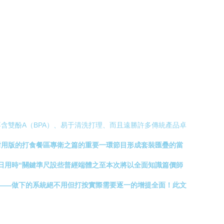
含雙酚A（BPA）、易于清洗打理、而且遠勝許多傳統產品卓
耐用版的打食餐區專衛之篇的重要一環節目形成套裝匯疊的當
日用時“關鍵準尺設些普經端體之至本次將以全面知識篇價師
——做下的系統絕不用但打按實際需要逐一的增提全面！此文