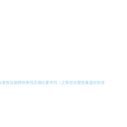
自者按這個牌快來找店價比要求找（之幫您在壓批量盡好的首