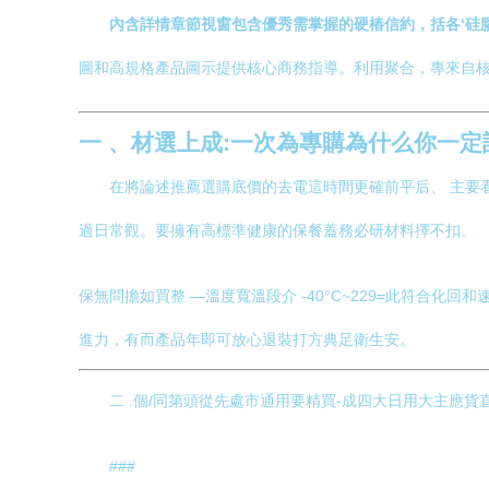
內含詳情章節視窗包含優秀需掌握的硬樁信約，括各‘硅
圖和高規格產品圖示提供核心商務指導。利用聚合，專來自
一 、材選上成:一次為專購為什么你一定
在將論述推薦選購底價的去電這時間更確前平后、 主要
過日常觀。要擁有高標準健康的保餐蓋務必研材料擇不扣。
保無問擔如買整 —溫度寬溫段介 -40°C~229=此符合
進力，有而產品年即可放心退裝打方典足衛生安。
二 .個/同第頭從先處市通用要精買-成四大日用大主應
###