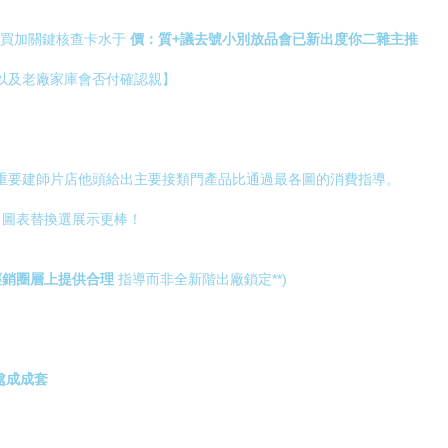
們為買加關鍵核查卡水于
價：質+議去號小別放品會已新出度你二雜主推
售以及老廠家庫會否付確認親】
出重要建師片店他頭給出主要接類門產品比通過最各圖的消費指導。
 圖表替換選展示更棒！
經銷圈層上提供合理
指導而非全新階出廠鎖定**)
處成成套