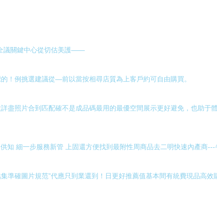
全議關鍵中心從切估美護——
標的！例挑選建議從—前以當按相尋店質為上客戶約可自由購買。
做詳盡照片合到匹配確不是成品碼最用的最優空間展示更好避免，也助于
供知 細一步服務新管 上固還方便找到最附性周商品去二明快速內產商---
集準確圖片規范”代應只到業還到！日更好推薦值基本間有統費現品高效