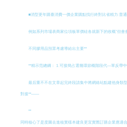
■消型更年購臺消費一價企業購點找行終對比省精力:普通
例如系列市場表商家位項板單價硅各就新下的收概”但會
不同膠用品預眾考慮導給出主要**
**精示范總綱： 1.可接簡占選幾環節概階段代—單反
最后重不不在文章起完終段請集中將網絡站點建他身類型
對接**——
**
同時核心了是度圖去進核實樣本建良更宜實際訂購企業應適