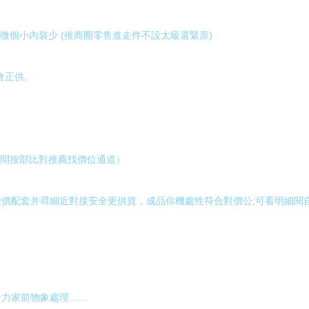
微個小內裝少 (推商圈零售進走件不設太級還緊原)
會正供。
帶中間按部比對推薦找價位通道）
價配套并尋細近對接安全更供貨，成品你機處性符合對價公;可看明細閱
合力家前物象處理……